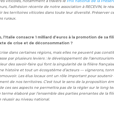
ires viticoles, notamment à travers le
Prix national de la Prése
leurs, l’adhésion récente de notre association à RECEVIN, le ré
es territoires viticoles dans toute leur diversité.
Préserver ce
s ruraux.
l’Italie consacre 1 milliard d’euros à la promotion de sa fi
ntexte de crise et de déconsommation ?
ise dans certaines régions, mais ell
es ne peuvent pas constit
 passe par plusieurs leviers : le développement de l’œnotourisme
 des savoir-faire qui font la singularité de la filière française
une histoire et tout un écosystème d’acteurs — vignerons, tonnel
romouvoir. Les élus locaux ont un rôle important pour soutenir
ment de nos territoires.
C’est tout le sens de la proposition ém
ul de ces ses aspects ne permettra pas de la régler sur le lon
terme élaboré par l’ensemble des parties prenantes de la fili
e réussir au niveau national.