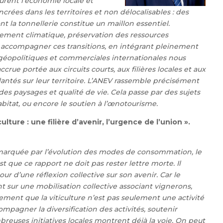
turent l’économie locale et
crées dans les territoires et non délocalisables : des
nt la tonnellerie constitue un maillon essentiel.
ngement climatique, préservation des ressources
our accompagner ces transitions, en intégrant pleinement
géopolitiques et commerciales internationales nous
rue portée aux circuits courts, aux filières locales et aux
mplantés sur leur territoire. L’ANEV rassemble précisément
des paysages et qualité de vie. Cela passe par des sujets
habitat, ou encore le soutien à l’œnotourisme.
ture : une filière d’avenir, l’urgence de l’union ».
s, marquée par l’évolution des modes de consommation, le
t que ce rapport ne doit pas rester lettre morte. Il
ur d’une réflexion collective sur son avenir.
Car le
nt sur une mobilisation collective associant vignerons,
lement que la viticulture n’est pas seulement une activité
ompagner la diversification des activités, soutenir
reuses initiatives locales montrent déjà la voie. On peut