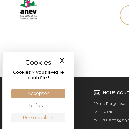
X
Masquer le ban
Cookies ? Vous avez le
contrôle !
NOUS CON
Accepter
10 rue Pergolèse
Refuser
75116 Paris
Personnaliser
Tel: +33 6 77 34 90 