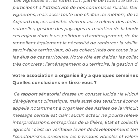
Les vignobles et les forêts font partie de l’identité de 
participent à l’attractivité de nos communes rurales. Der
vignerons, mais aussi toute une chaîne de métiers, de l’a
Aujourd’hui, ces activités doivent aussi relever des dé
naturelles, gestion des paysages et maintien de la biodiv
ces enjeux dans leurs politiques d’aménagement, de fon
rappellent également la nécessité de renforcer la résilie
savoir-faire territoriaux, où les collectivités ont toute 
les élus de ces territoires. Notre rôle est d’aider les c
très concrets : l’aménagement du territoire, la gestion du
Votre association a organisé il y a quelques semaines u
Quelles conclusions en tirez-vous ?
Ce rapport sénatorial dresse un constat lucide : la vit
dérèglement climatique, mais aussi des tensions économ
appelle notamment à organiser des Assises de la viticultu
message central est clair : aucun acteur ne pourra releve
interprofessions, entreprises de la filière, État et collectiv
agricole : c’est un véritable levier de
développement territ
l’œnotourisme, préserver les paysages viticoles et valoriser