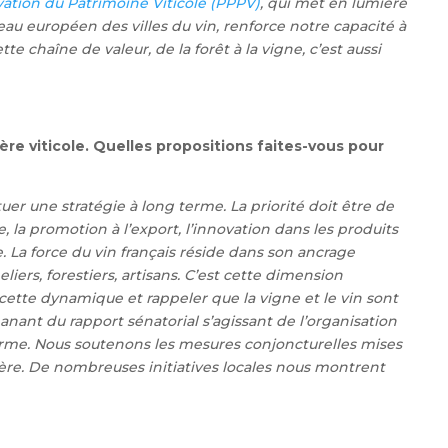
rvation du Patrimoine Viticole (PPPV)
, qui met en lumière
seau européen des villes du vin, renforce notre capacité à
tte chaîne de valeur, de la forêt à la vigne, c’est aussi
lière viticole. Quelles propositions faites-vous pour
uer une stratégie à long terme.
La priorité doit être de
, la promotion à l’export, l’innovation dans les produits
.
La force du vin français réside dans son ancrage
iers, forestiers, artisans.
C’est cette dimension
 cette dynamique et rappeler que la vigne et le vin sont
anant du rapport sénatorial s’agissant de l’organisation
g terme. Nous soutenons les mesures conjoncturelles mises
ère.
De nombreuses initiatives locales nous montrent