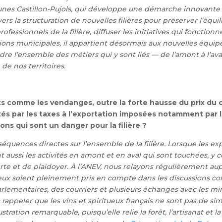
es Castillon-Pujols, qui développe une démarche innovante d
s la structuration de nouvelles filières pour préserver l’équi
 professionnels de la filière, diffuser les initiatives qui fonct
ections municipales, il appartient désormais aux nouvelles équip
ndre l’ensemble des métiers qui y sont liés — de l’amont à l’ava
de nos territoires.
êts comme les vendanges, outre la forte hausse du prix du 
és par les taxes à l’exportation imposées notamment par le
ons qui sont un danger pour la filière ?
uences directes sur l’ensemble de la filière. Lorsque les expo
t aussi les activités en amont et en aval qui sont touchées, y
alerte et de plaidoyer. À l’ANEV, nous relayons régulièrement a
jeux soient pleinement pris en compte dans les discussions com
ementaires, des courriers et plusieurs échanges avec les min
rappeler que les vins et spiritueux français ne sont pas de sim
ustration remarquable, puisqu’elle relie la forêt, l’artisanat et