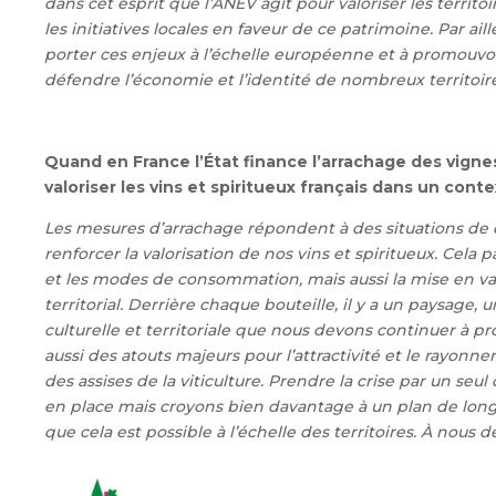
dans cet esprit que l’ANEV agit pour valoriser les territo
les initiatives locales en faveur de ce patrimoine.
Par ail
porter ces enjeux à l’échelle européenne et à promouvoir l
défendre l’économie et l’identité de nombreux territoire
Quand en France l’État finance l’arrachage des vignes, 
valoriser les vins et spiritueux français dans un co
Les mesures d’arrachage répondent à des situations de cr
renforcer la valorisation de nos vins et spiritueux. Cela
et les modes de consommation, mais aussi la mise en valeur
territorial. Derrière chaque bouteille, il y a un paysage, 
culturelle et territoriale que nous devons continuer à p
aussi des atouts majeurs pour l’attractivité et le rayonne
des assises de la viticulture. Prendre la crise par un se
en place mais croyons bien davantage à un plan de long 
que cela est possible à l’échelle des territoires. À nous d