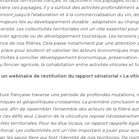
nombreux territoires français. Ils façonnent nos paysages, struc
rière ces paysages, il y a surtout des activités profondément an
mont jusqu’à l’élaboration et à la commercialisation du vin, do
fis majeurs liés au développement durable : adaptation au cha
ersité. Les collectivités territoriales ont un rôle essentiel p
cier agricole ou de développement touristique.
Les tensions 
nce de nos filières. Cela passe notamment par une attention acc
leur place pour soutenir et valoriser les acteurs économiques i
ollectivités à concilier développement économique, préservation 
 foncier agricole, la cohabitation entre activités viticoles et 
n webinaire de restitution du rapport sénatorial « La viticul
iculture française traverse une période de profondes mutation
iques et géopolitiques croissantes.
La première conclusion es
re, afin de rassembler l’ensemble des acteurs de la filière auto
r ces défis seul. L’avenir de la viticulture repose nécessaireme
ités territoriales.
Pour les élus locaux, ce rapport rappelle éga
orial. Les collectivités ont un rôle important à jouer pour acc
 les savoir-faire qui font l’identité de nos territoires.
De nomb