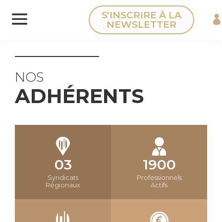
Panneau de gestion des cookies
S'INSCRIRE À LA
NEWSLETTER
NOS
ADHÉRENTS
03
1900
Syndicats
Professionnels
Régionaux
Actifs