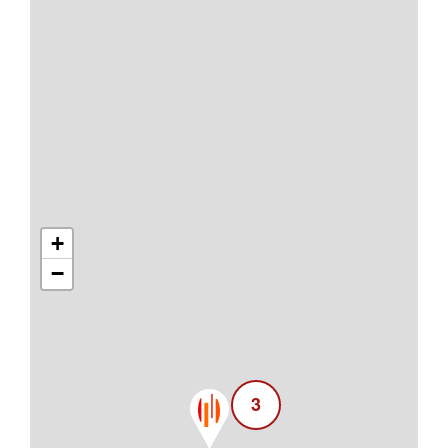
+
−
3