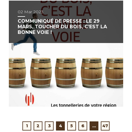
02 Mar 2023
COMMUNIQUÉ DE PRESSE : LE 29
MARS, TOUCHER DU BOIS, C’EST LA
BONNE VOIE !
1
2
3
4
5
6
…
47