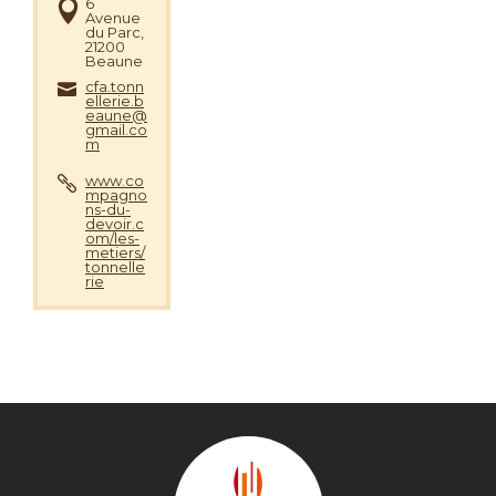
6
Avenue
du Parc,
21200
Beaune
cfa.tonn
ellerie.b
eaune@
gmail.co
m
www.co
mpagno
ns-du-
devoir.c
om/les-
metiers/
tonnelle
rie