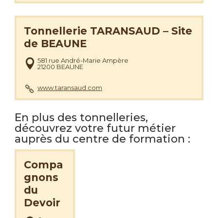
Tonnellerie TARANSAUD – Site
de BEAUNE
581 rue André-Marie Ampère
21200 BEAUNE
www.taransaud.com
En plus des tonnelleries,
découvrez votre futur métier
auprès du centre de formation :
Compa
gnons
du
Devoir