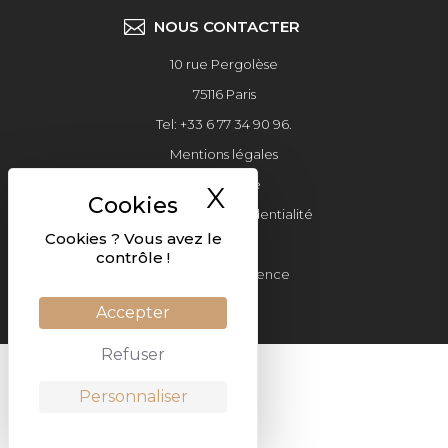
NOUS CONTACTER
10 rue Pergolèse
75116 Paris
Tel: +33 6 77 34 90 96.
Mentions légales
Plan du site
X
Masquer le ban
Politique de confidentialité
Cookies ? Vous avez le
©2019
contrôle !
Réalisé par l'agence
DEFACTO
Accepter
Refuser
Personnaliser