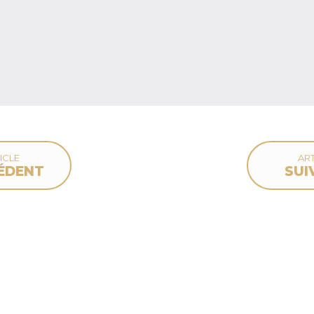
ICLE
ART
ÉDENT
SUI
deau des cookies