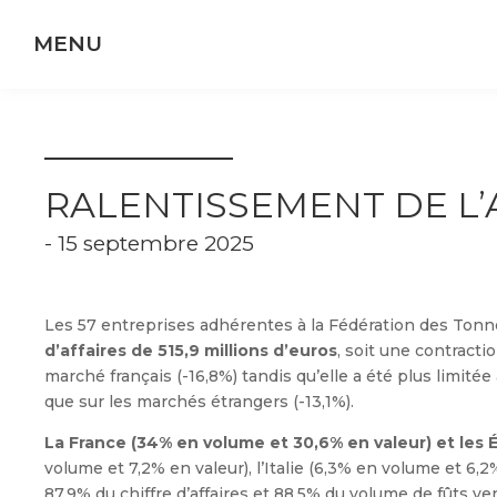
Panneau de gestion des cookies
RALENTISSEMENT DE L’
- 15 septembre 2025
Les 57 entreprises adhérentes à la Fédération des Tonn
d’affaires de 515,9 millions d’euros
, soit une contracti
marché français (-16,8%) tandis qu’elle a été plus limité
que sur les marchés étrangers (-13,1%).
La France (34% en volume et 30,6% en valeur) et les
volume et 7,2% en valeur), l’Italie (6,3% en volume et 6,
87,9% du chiffre d’affaires et 88,5% du volume de fûts ve