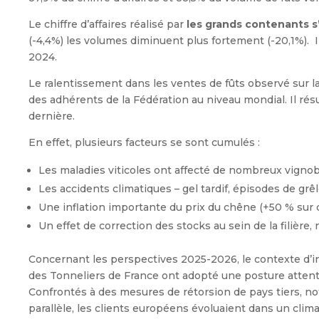
Le chiffre d’affaires réalisé par
les grands contenants s’
(-4,4%) les volumes diminuent plus fortement (-20,1%). 
2024.
Le ralentissement dans les ventes de fûts observé sur la
des adhérents de la Fédération au niveau mondial. Il résu
dernière.
En effet, plusieurs facteurs se sont cumulés :
Les maladies viticoles ont affecté de nombreux vignob
Les accidents climatiques – gel tardif, épisodes de grê
Une inflation importante du prix du chêne (+50 % sur c
Un effet de correction des stocks au sein de la filière,
Concernant les perspectives 2025-2026, le contexte d’inc
des Tonneliers de France ont adopté une posture attenti
Confrontés à des mesures de rétorsion de pays tiers, not
parallèle, les clients européens évoluaient dans un clim