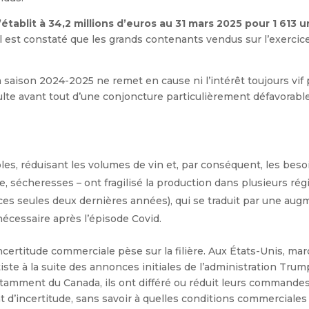
établit à 34,2 millions d’euros au 31 mars 2025 pour 1 613 
Il est constaté que les grands contenants vendus sur l’exercic
 saison 2024-2025 ne remet en cause ni l’intérêt toujours vif p
lte avant tout d’une conjoncture particulièrement défavorable qu
les, réduisant les volumes de vin et, par conséquent, les bes
le, sécheresses – ont fragilisé la production dans plusieurs ré
es seules deux dernières années), qui se traduit par une augme
 nécessaire après l’épisode Covid.
ertitude commerciale pèse sur la filière. Aux États-Unis, marc
ste à la suite des annonces initiales de l’administration Tru
amment du Canada, ils ont différé ou réduit leurs commandes de
at d’incertitude, sans savoir à quelles conditions commerciales