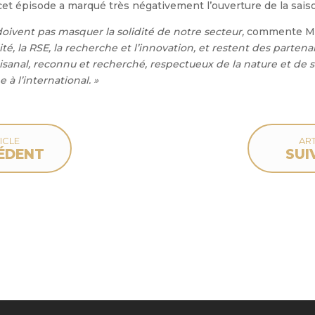
cet épisode a marqué très négativement l’ouverture de la sai
 doivent pas masquer la solidité de notre secteur,
commente Mag
lité, la RSE, la recherche et l’innovation, et restent des parte
rtisanal, reconnu et recherché, respectueux de la nature et de
à l’international. »
ICLE
ART
ÉDENT
SUI
deau des cookies