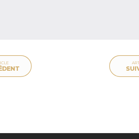
ICLE
ART
ÉDENT
SUI
deau des cookies