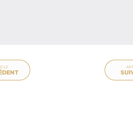
ICLE
ART
ÉDENT
SUI
deau des cookies