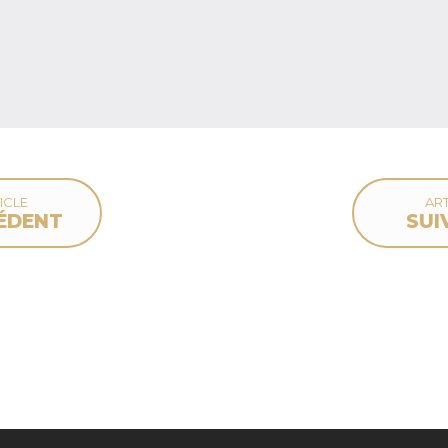
ICLE
ART
ÉDENT
SUI
deau des cookies