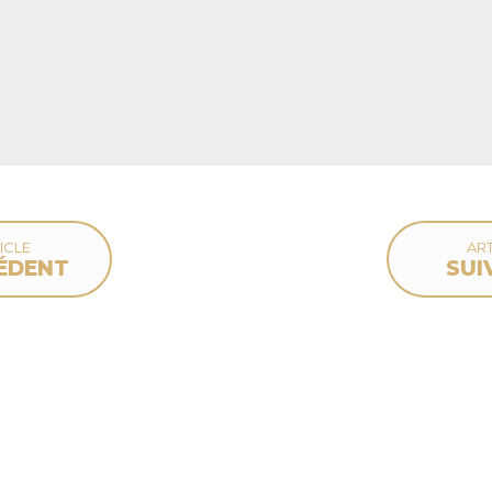
ICLE
ART
ÉDENT
SUI
deau des cookies