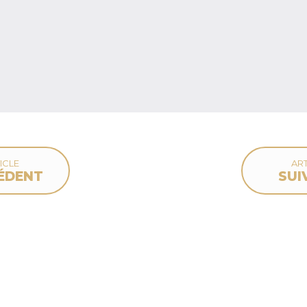
ICLE
ART
ÉDENT
SUI
deau des cookies